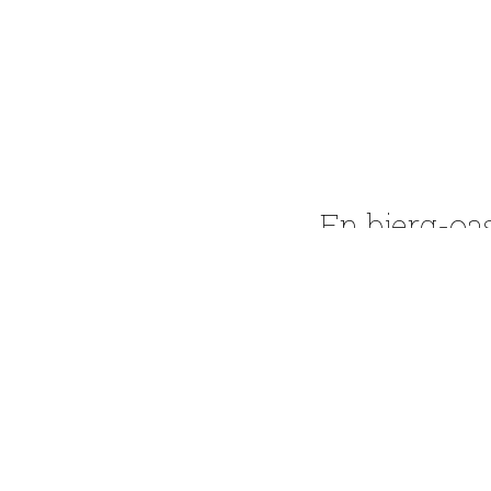
En bjerg-oa
Bjerglandskabet vi
harmonerer med de
bjerglandskabet ka
lille bjergbestige
til en klatrevæg.
Fakta:
Mål
: playRock in 