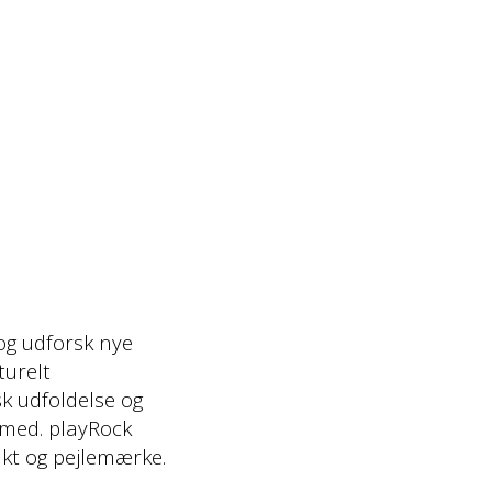
 og udforsk nye
turelt
sk udfoldelse og
 med. playRock
kt og pejlemærke.