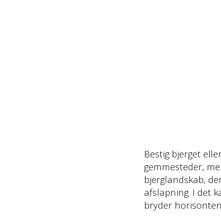
Bestig bjerget ell
gemmesteder, mens 
bjerglandskab, der 
afslapning. I det 
bryder horisonten